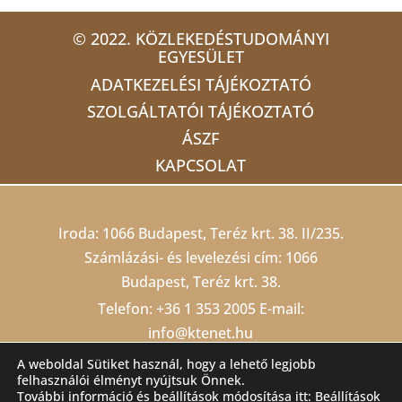
© 2022. KÖZLEKEDÉSTUDOMÁNYI
EGYESÜLET
ADATKEZELÉSI TÁJÉKOZTATÓ
SZOLGÁLTATÓI TÁJÉKOZTATÓ
ÁSZF
KAPCSOLAT
Iroda: 1066 Budapest, Teréz krt. 38. II/235.
Számlázási- és levelezési cím: 1066
Budapest, Teréz krt. 38.
Telefon:
+36 1 353 2005
E-mail:
info@ktenet.hu
Adószám: 19815709-2-42 Cégjegyzékszám:
A weboldal Sütiket használ, hogy a lehető legjobb
felhasználói élményt nyújtsuk Önnek.
01 02 000403
Számlaszám: 10200823-
További információ és beállítások módosítása itt:
Beállítások