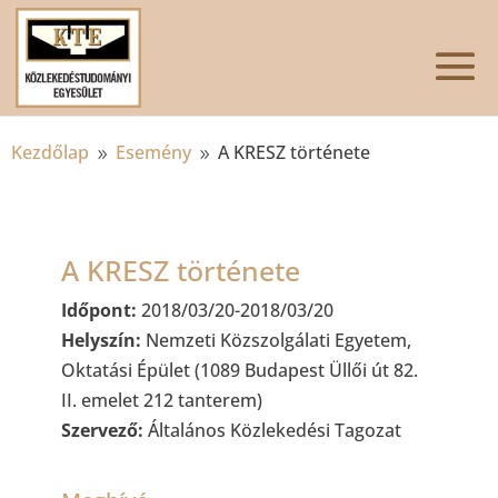
Kezdőlap
Esemény
A KRESZ története
9
9
A KRESZ története
Időpont:
2018/03/20-2018/03/20
Helyszín:
Nemzeti Közszolgálati Egyetem,
Oktatási Épület (1089 Budapest Üllői út 82.
II. emelet 212 tanterem)
Szervező:
Általános Közlekedési Tagozat