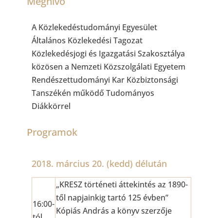
Meghívó
A Közlekedéstudományi Egyesület
Általános Közlekedési Tagozat
Közlekedésjogi és Igazgatási Szakosztálya
közösen a Nemzeti Közszolgálati Egyetem
Rendészettudományi Kar Közbiztonsági
Tanszékén működő Tudományos
Diákkörrel
Programok
2018. március 20. (kedd) délután
„KRESZ történeti áttekintés az 1890-
től napjainkig tartó 125 évben”
16:00-
Kópiás András a könyv szerzője
tól