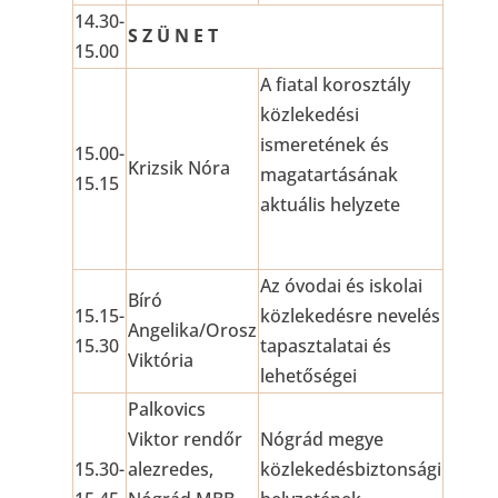
14.30-
S Z Ü N E T
15.00
A fiatal korosztály
közlekedési
ismeretének és
15.00-
Krizsik Nóra
magatartásának
15.15
aktuális helyzete
Az óvodai és iskolai
Bíró
15.15-
közlekedésre nevelés
Angelika/Orosz
15.30
tapasztalatai és
Viktória
lehetőségei
Palkovics
Viktor rendőr
Nógrád megye
15.30-
alezredes,
közlekedésbiztonsági