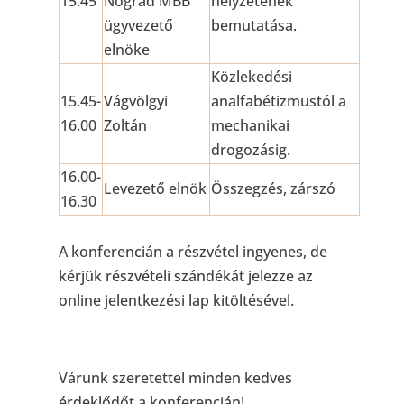
15.45
Nógrád MBB
helyzetének
ügyvezető
bemutatása.
elnöke
Közlekedési
15.45-
Vágvölgyi
analfabétizmustól a
16.00
Zoltán
mechanikai
drogozásig.
16.00-
Levezető elnök
Összegzés, zárszó
16.30
A konferencián a részvétel ingyenes, de
kérjük részvételi szándékát jelezze az
online jelentkezési lap kitöltésével.
Várunk szeretettel minden kedves
érdeklődőt a konferencián!