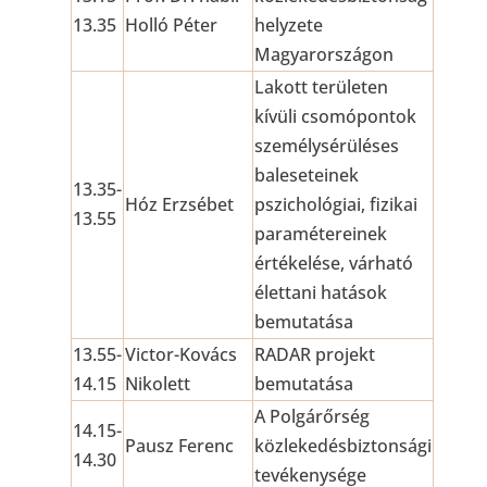
13.35
Holló Péter
helyzete
Magyarországon
Lakott területen
kívüli csomópontok
személysérüléses
baleseteinek
13.35-
Hóz Erzsébet
pszichológiai, fizikai
13.55
paramétereinek
értékelése, várható
élettani hatások
bemutatása
13.55-
Victor-Kovács
RADAR projekt
14.15
Nikolett
bemutatása
A Polgárőrség
14.15-
Pausz Ferenc
közlekedésbiztonsági
14.30
tevékenysége