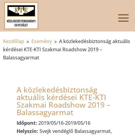
Kezdőlap
Esemény
A közlekedésbiztonság aktuális
9
9
kérdései KTE-KTI Szakmai Roadshow 2019 –
Balassagyarmat
A közlekedésbiztonság
aktuális kérdései KTE-KTI
Szakmai Roadshow 2019 –
Balassagyarmat
Időpont:
2019/05/16-2019/05/16
Helyszín:
Svejk vendéglő Balassagyarmat,