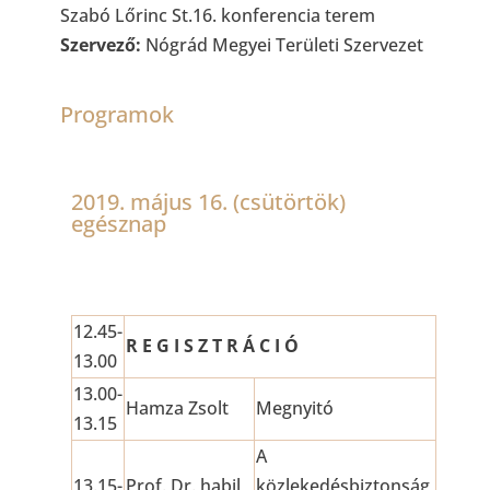
Szabó Lőrinc St.16. konferencia terem
Szervező:
Nógrád Megyei Területi Szervezet
Programok
2019. május 16. (csütörtök)
egésznap
12.45-
R E G I S Z T R Á C I Ó
13.00
13.00-
Hamza Zsolt
Megnyitó
13.15
A
13.15-
Prof. Dr. habil
közlekedésbiztonság