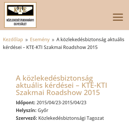
Kezdőlap
Esemény
A közlekedésbiztonság aktuális
9
9
kérdései – KTE-KTI Szakmai Roadshow 2015
A közlekedésbiztonság
aktuális kérdései – KTE-KTI
Szakmai Roadshow 2015
Időpont:
2015/04/23-2015/04/23
Helyszín:
Győr
Szervező:
Közlekedésbiztonsági Tagozat