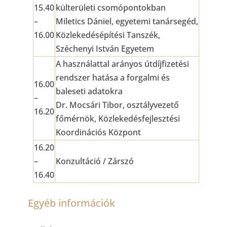
15.40
külterületi csomópontokban
–
Miletics Dániel, egyetemi tanársegéd,
16.00
Közlekedésépítési Tanszék,
Széchenyi István Egyetem
A használattal arányos útdíjfizetési
rendszer hatása a forgalmi és
16.00
baleseti adatokra
–
Dr. Mocsári Tibor, osztályvezető
16.20
főmérnök, Közlekedésfejlesztési
Koordinációs Központ
16.20
–
Konzultáció / Zárszó
16.40
Egyéb információk