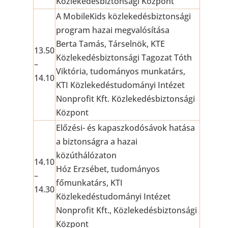
Közlekedésbiztonsági Központ
A MobileKids közlekedésbiztonsági
program hazai megvalósítása
Berta Tamás, Társelnök, KTE
13.50
Közlekedésbiztonsági Tagozat Tóth
–
Viktória, tudományos munkatárs,
14.10
KTI Közlekedéstudományi Intézet
Nonprofit Kft. Közlekedésbiztonsági
Központ
Előzési- és kapaszkodósávok hatása
a biztonságra a hazai
közúthálózaton
14.10
Hóz Erzsébet, tudományos
–
főmunkatárs, KTI
14.30
Közlekedéstudományi Intézet
Nonprofit Kft., Közlekedésbiztonsági
Központ