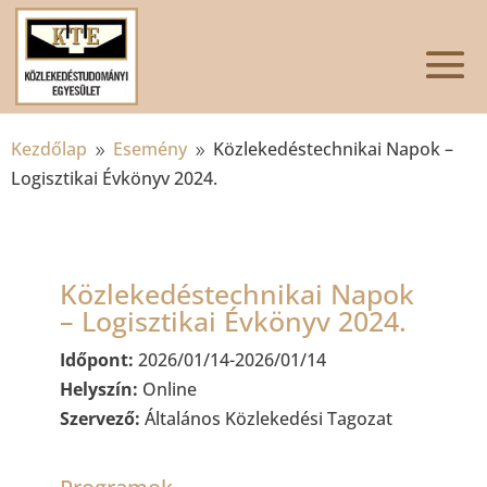
Kezdőlap
Esemény
Közlekedéstechnikai Napok –
9
9
Logisztikai Évkönyv 2024.
Közlekedéstechnikai Napok
– Logisztikai Évkönyv 2024.
Időpont:
2026/01/14-2026/01/14
Helyszín:
Online
Szervező:
Általános Közlekedési Tagozat