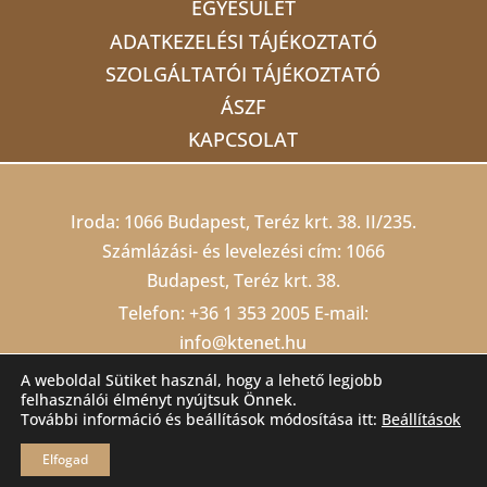
EGYESÜLET
ADATKEZELÉSI TÁJÉKOZTATÓ
SZOLGÁLTATÓI TÁJÉKOZTATÓ
ÁSZF
KAPCSOLAT
Iroda: 1066 Budapest, Teréz krt. 38. II/235.
Számlázási- és levelezési cím: 1066
Budapest, Teréz krt. 38.
Telefon:
+36 1 353 2005
E-mail:
info@ktenet.hu
Adószám: 19815709-2-42 Cégjegyzékszám:
A weboldal Sütiket használ, hogy a lehető legjobb
felhasználói élményt nyújtsuk Önnek.
01 02 000403
Számlaszám: 10200823-
További információ és beállítások módosítása itt:
Beállítások
22212474-00000000
Elfogad