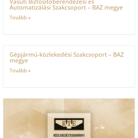
Vasúti Biztosítóberendezési és
Automatizálási Szakcsoport – BAZ megye
Tovább »
Gépjármú-közlekedési Szakcsoport – BAZ
megye
Tovább »