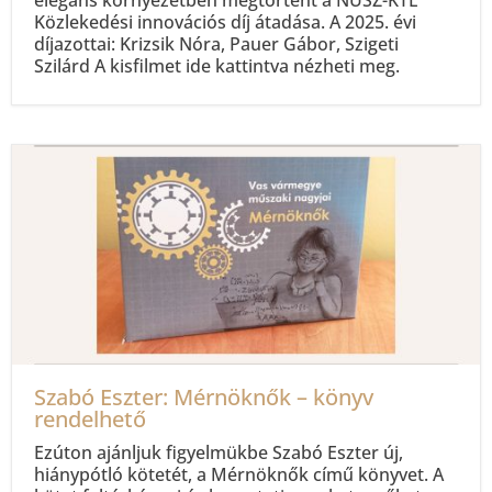
elegáns környezetben megtörtént a NÚSZ-KTE
Közlekedési innovációs díj átadása. A 2025. évi
díjazottai: Krizsik Nóra, Pauer Gábor, Szigeti
Szilárd A kisfilmet ide kattintva nézheti meg.
Szabó Eszter: Mérnöknők – könyv
rendelhető
Ezúton ajánljuk figyelmükbe Szabó Eszter új,
hiánypótló kötetét, a Mérnöknők című könyvet. A