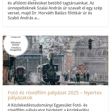
és afölötti életévüket betöltő tagtársainkat. Az
ünnepelteknek Szalai András úr szavalt el egy szép
verset, majd Dr. Horváth Balázs főtitkár úr és
Szabó András a...
Fotó és rövidfilm pályázat 2025 – Nyertes
pályázatok
A Közlekedéstudományi Egyesület Fotó- és
rövidfilm pályázatot hirdetett a közlekedési