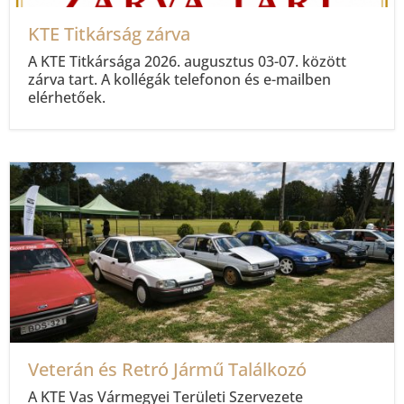
KTE Titkárság zárva
A KTE Titkársága 2026. augusztus 03-07. között
zárva tart. A kollégák telefonon és e-mailben
elérhetőek.
Veterán és Retró Jármű Találkozó
A KTE Vas Vármegyei Területi Szervezete