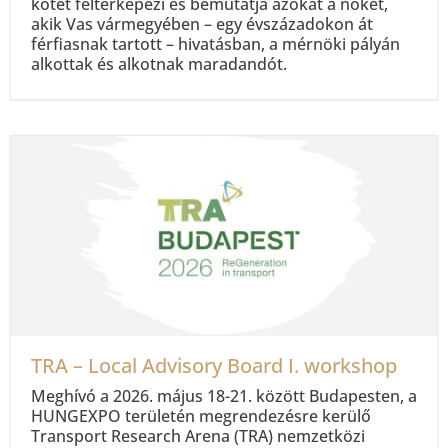
kötet feltérképezi és bemutatja azokat a nőket,
akik Vas vármegyében – egy évszázadokon át
férfiasnak tartott – hivatásban, a mérnöki pályán
alkottak és alkotnak maradandót.
TRA – Local Advisory Board I. workshop
Meghívó a 2026. május 18-21. között Budapesten, a
HUNGEXPO területén megrendezésre kerülő
Transport Research Arena (TRA) nemzetközi