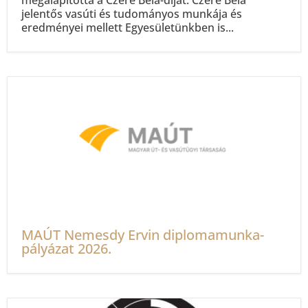
megalapította a Czére Béla-díjat. Czére Béla
jelentős vasúti és tudományos munkája és
eredményei mellett Egyesületünkben is...
MAÚT Nemesdy Ervin diplomamunka-
pályázat 2026.