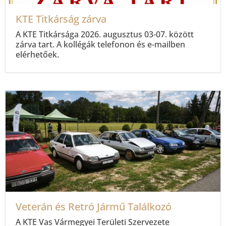
KTE Titkárság zárva
A KTE Titkársága 2026. augusztus 03-07. között
zárva tart. A kollégák telefonon és e-mailben
elérhetőek.
Veterán és Retró Jármű Találkozó
A KTE Vas Vármegyei Területi Szervezete