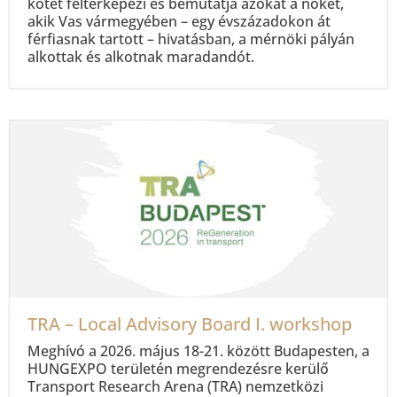
kötet feltérképezi és bemutatja azokat a nőket,
akik Vas vármegyében – egy évszázadokon át
férfiasnak tartott – hivatásban, a mérnöki pályán
alkottak és alkotnak maradandót.
TRA – Local Advisory Board I. workshop
Meghívó a 2026. május 18-21. között Budapesten, a
HUNGEXPO területén megrendezésre kerülő
Transport Research Arena (TRA) nemzetközi