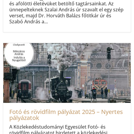
és afölötti életévüket betöltő tagtársainkat. Az
ünnepelteknek Szalai András úr szavalt el egy szép
verset, majd Dr. Horváth Balázs főtitkár úr és
Szabó András a...
Fotó és rövidfilm pályázat 2025 – Nyertes
pályázatok
A Közlekedéstudományi Egyesület Fotó- és
rövidfilm pályázatot hirdetett a közlekedési