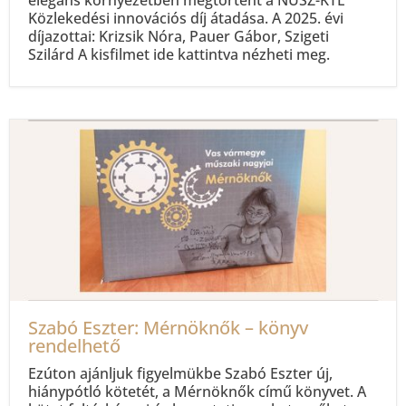
elegáns környezetben megtörtént a NÚSZ-KTE
Közlekedési innovációs díj átadása. A 2025. évi
díjazottai: Krizsik Nóra, Pauer Gábor, Szigeti
Szilárd A kisfilmet ide kattintva nézheti meg.
Szabó Eszter: Mérnöknők – könyv
rendelhető
Ezúton ajánljuk figyelmükbe Szabó Eszter új,
hiánypótló kötetét, a Mérnöknők című könyvet. A