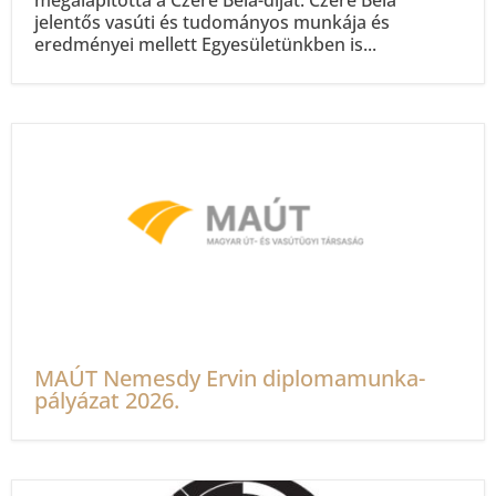
megalapította a Czére Béla-díjat. Czére Béla
jelentős vasúti és tudományos munkája és
eredményei mellett Egyesületünkben is...
MAÚT Nemesdy Ervin diplomamunka-
pályázat 2026.