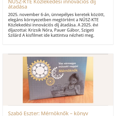
NÚSZ-KTE Közlekedési innovációs díj
átadása
2025. november 6-án, ünnepélyes keretek között,
elegáns környezetben megtörtént a NÚSZ-KTE
Közlekedési innovációs díj átadása. A 2025. évi
díjazottai: Krizsik Nóra, Pauer Gábor, Szigeti
Szilárd A kisfilmet ide kattintva nézheti meg.
Szabó Eszter: Mérnöknők – könyv