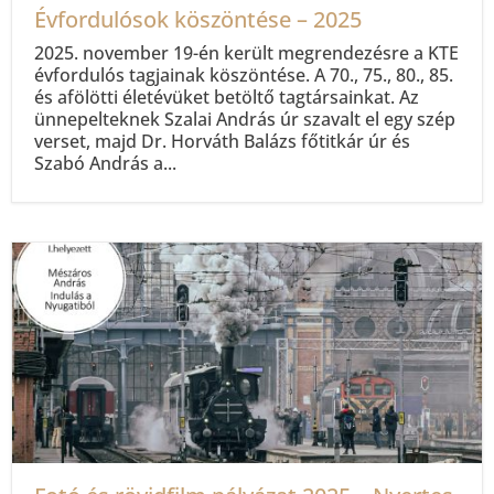
Évfordulósok köszöntése – 2025
2025. november 19-én került megrendezésre a KTE
évfordulós tagjainak köszöntése. A 70., 75., 80., 85.
és afölötti életévüket betöltő tagtársainkat. Az
ünnepelteknek Szalai András úr szavalt el egy szép
verset, majd Dr. Horváth Balázs főtitkár úr és
Szabó András a...