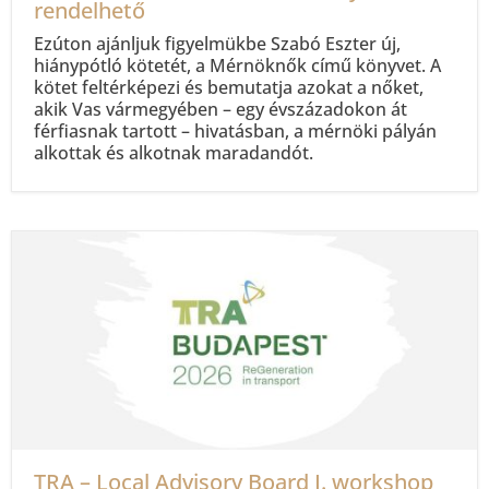
rendelhető
Ezúton ajánljuk figyelmükbe Szabó Eszter új,
hiánypótló kötetét, a Mérnöknők című könyvet. A
kötet feltérképezi és bemutatja azokat a nőket,
akik Vas vármegyében – egy évszázadokon át
férfiasnak tartott – hivatásban, a mérnöki pályán
alkottak és alkotnak maradandót.
TRA – Local Advisory Board I. workshop